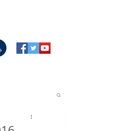
Portafolios
About us
016