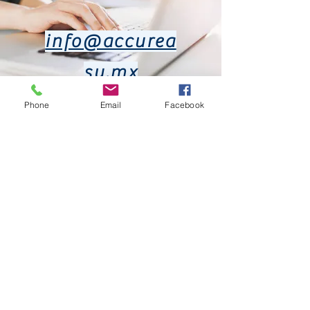
info@accurea
sy.mx
Phone
Email
Facebook
+52 44 2171
9699
+52 442 744