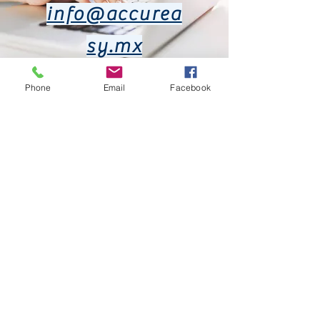
info@accurea
sy.mx
Phone
Email
Facebook
+52 44 2171
9699
+52 442 744
3593