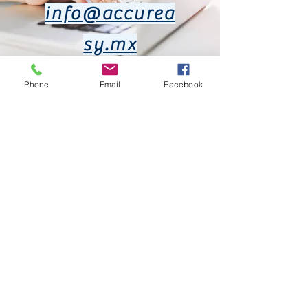
info@accurea
sy.mx
Phone
Email
Facebook
+52 44 2171
9699
+52 442 744
3593